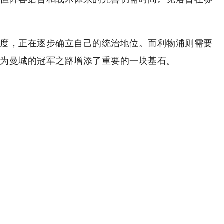
度，正在逐步确立自己的统治地位。而利物浦则需要
为曼城的冠军之路增添了重要的一块基石。