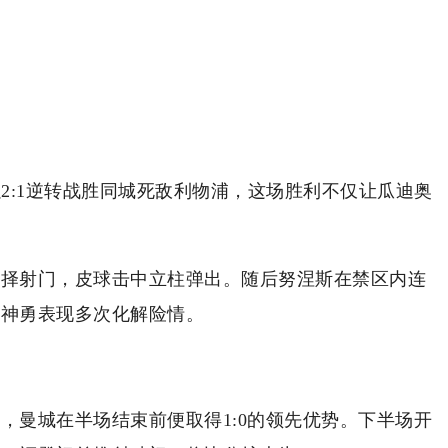
2:1逆转战胜同城死敌利物浦，这场胜利不仅让瓜迪奥
选择射门，皮球击中立柱弹出。随后努涅斯在禁区内连
的神勇表现多次化解险情。
，曼城在半场结束前便取得1:0的领先优势。下半场开