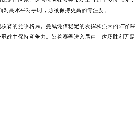
面对高水平对手时，必须保持更高的专注度。"
超联赛的竞争格局。曼城凭借稳定的发挥和强大的阵容深
争冠战中保持竞争力。随着赛季进入尾声，这场胜利无疑