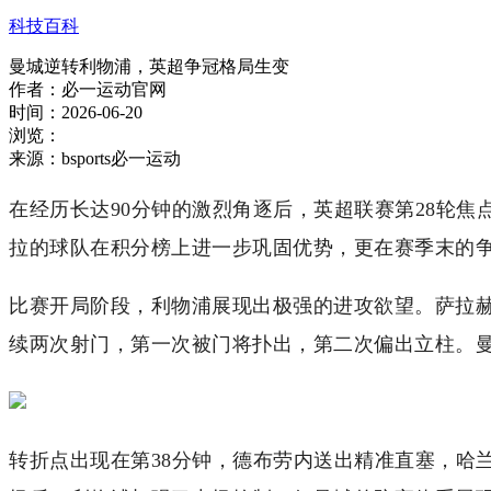
科技百科
曼城逆转利物浦，英超争冠格局生变
作者：必一运动官网
时间：2026-06-20
浏览：
来源：bsports必一运动
在经历长达90分钟的激烈角逐后，英超联赛第28轮
拉的球队在积分榜上进一步巩固优势，更在赛季末的
比赛开局阶段，利物浦展现出极强的进攻欲望。萨拉赫
续两次射门，第一次被门将扑出，第二次偏出立柱。曼
转折点出现在第38分钟，德布劳内送出精准直塞，哈