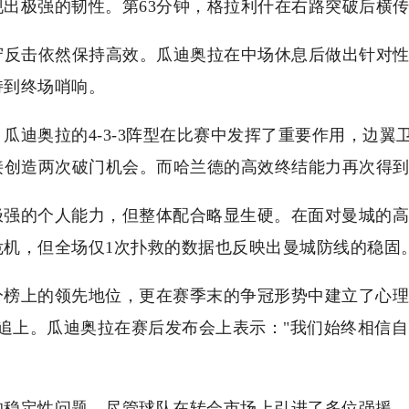
出极强的韧性。第63分钟，格拉利什在右路突破后横传
守反击依然保持高效。瓜迪奥拉在中场休息后做出针对
持到终场哨响。
瓜迪奥拉的4-3-3阵型在比赛中发挥了重要作用，边
接创造两次破门机会。而哈兰德的高效终结能力再次得到
极强的个人能力，但整体配合略显生硬。在面对曼城的高
机，但全场仅1次扑救的数据也反映出曼城防线的稳固
榜上的领先地位，更在赛季末的争冠形势中建立了心理
被追上。瓜迪奥拉在赛后发布会上表示："我们始终相信
的稳定性问题。尽管球队在转会市场上引进了多位强援，